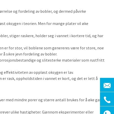
størrelse og fordeling av bobler, og dermed påvirke
pløst oksygen i teorien. Men for mange plater vil øke
r, stiger raskere, holder seg i vannet i kortere tid, og har
n er for stor, vil boblene som genereres være for store, noe
r å sikre jevn fordeling av bobler.
korrosjonsbestandige og slitesterke materialer som rustfritt
g effektiviteten av oppløst oksygen er lav.
er rask, oppholdstiden i vannet er kort, og det er lett å
ver med mindre porer og større antall brukes for å øke gass-
 krever ulike hastigheter. Gjennom eksperimenter eller