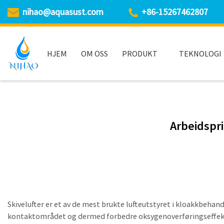
nihao@aquasust.com
+86-15267462807
HJEM
OM OSS
PRODUKT
TEKNOLOGI
Arbeidspri
Skivelufter er et av de mest brukte lufteutstyret i kloakkbehan
kontaktområdet og dermed forbedre oksygenoverføringseffekt