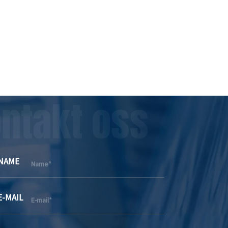
ntakt oss
NAME
E-MAIL