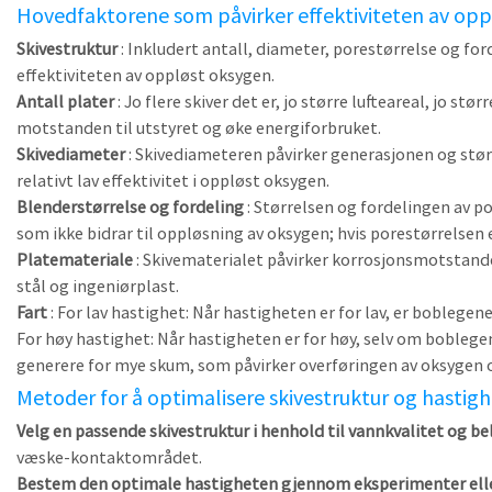
Hovedfaktorene som påvirker effektiviteten av opplø
Skivestruktur
: Inkludert antall, diameter, porestørrelse og for
effektiviteten av oppløst oksygen.
Antall plater
: Jo flere skiver det er, jo større lufteareal, jo 
motstanden til utstyret og øke energiforbruket.
Skivediameter
: Skivediameteren påvirker generasjonen og størr
relativt lav effektivitet i oppløst oksygen.
Blenderstørrelse og fordeling
: Størrelsen og fordelingen av p
som ikke bidrar til oppløsning av oksygen; hvis porestørrelsen er 
Platemateriale
: Skivematerialet påvirker korrosjonsmotstande
stål og ingeniørplast.
Fart
: For lav hastighet: Når hastigheten er for lav, er bobleg
For høy hastighet: Når hastigheten er for høy, selv om boblegen
generere for mye skum, som påvirker overføringen av oksygen 
Metoder for å optimalisere skivestruktur og hastig
Velg en passende skivestruktur i henhold til vannkvalitet og b
væske-kontaktområdet.
Bestem den optimale hastigheten gjennom eksperimenter ell