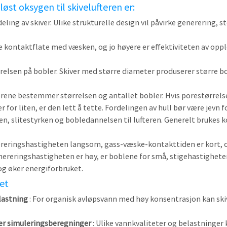
st oksygen til skivelufteren er:
deling av skiver. Ulike strukturelle design vil påvirke generering, 
større kontaktflate med væsken, og jo høyere er effektiviteten av op
elsen på bobler. Skiver med større diameter produserer større boble
orene bestemmer størrelsen og antallet bobler. Hvis porestørrelse
for liten, er den lett å tette. Fordelingen av hull bør være jevn fo
n, slitestyrken og bobledannelsen til lufteren. Generelt brukes 
enereringshastigheten langsom, gass-væske-kontakttiden er kort, o
ereringshastigheten er høy, er boblene for små, stigehastigheten 
og øker energiforbruket.
het
elastning
: For organisk avløpsvann med høy konsentrasjon kan ski
er simuleringsberegninger
: Ulike vannkvaliteter og belastninger