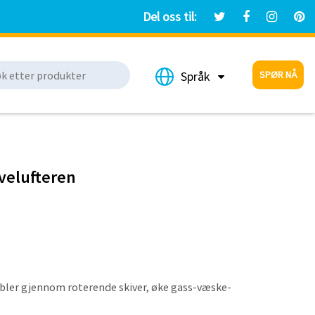
Del oss til:
SPØR NÅ
Språk
ivelufteren
 bobler gjennom roterende skiver, øke gass-væske-