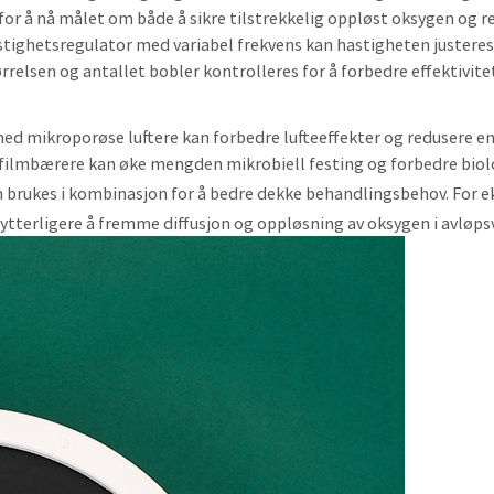
 å nå målet om både å sikre tilstrekkelig oppløst oksygen og r
astighetsregulator med variabel frekvens kan hastigheten justeres
rrelsen og antallet bobler kontrolleres for å forbedre effektivit
ed mikroporøse luftere kan forbedre lufteeffekter og redusere en
filmbærere kan øke mengden mikrobiell festing og forbedre biol
 brukes i kombinasjon for å bedre dekke behandlingsbehov. For eks
r ytterligere å fremme diffusjon og oppløsning av oksygen i avløps