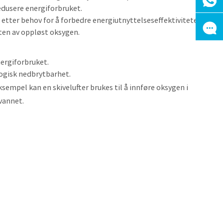
edusere energiforbruket.
 etter behov for å forbedre energiutnyttelseseffektiviteten.
eten av oppløst oksygen.
ergiforbruket.
ogisk nedbrytbarhet.
empel kan en skivelufter brukes til å innføre oksygen i
vannet.